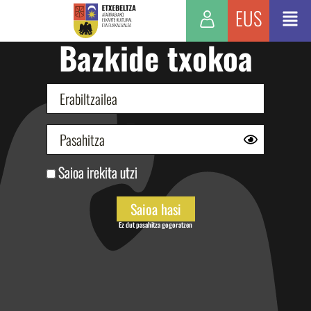
EUS
Bazkide txokoa
Saioa irekita utzi
Ez dut pasahitza gogoratzen