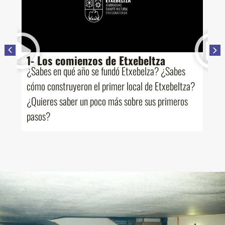
Eskerrik asko.
e
1- Los comienzos de Etxebeltza
2
l
¿Sabes en qué año se fundó Etxebelza? ¿Sabes
¿S
cómo construyeron el primer local de Etxebeltza?
de
¿Quieres saber un poco más sobre sus primeros
lo
pasos?
a