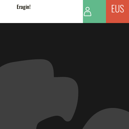
EUS
Eragin!