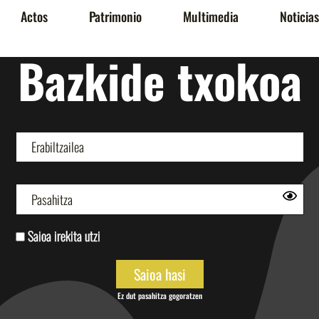
Actos
Patrimonio
Multimedia
Noticias
Bazkide txokoa
Saioa irekita utzi
Ez dut pasahitza gogoratzen