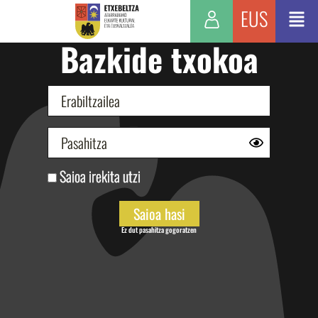
EUS
Bazkide txokoa
Saioa irekita utzi
Ez dut pasahitza gogoratzen