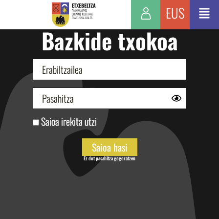
EUS
Bazkide txokoa
Saioa irekita utzi
Ez dut pasahitza gogoratzen