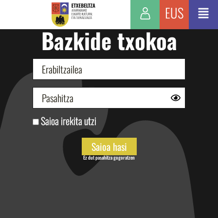
EUS
Bazkide txokoa
Saioa irekita utzi
Ez dut pasahitza gogoratzen