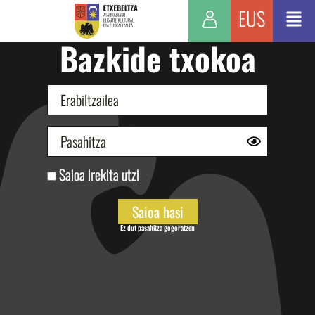
EUS
Bazkide txokoa
Saioa irekita utzi
Ez dut pasahitza gogoratzen