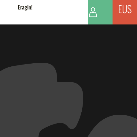
EUS
Eragin!