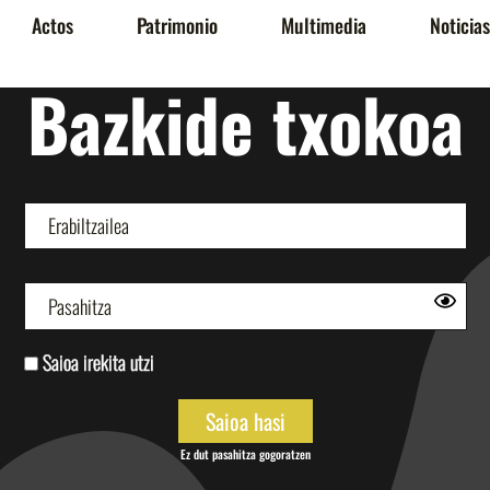
Actos
Patrimonio
Multimedia
Noticias
Bazkide txokoa
Saioa irekita utzi
Ez dut pasahitza gogoratzen