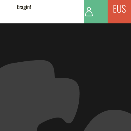
EUS
Eragin!