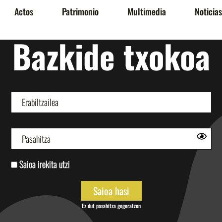
Actos
Patrimonio
Multimedia
Noticias
Bazkide txokoa
Saioa irekita utzi
Ez dut pasahitza gogoratzen