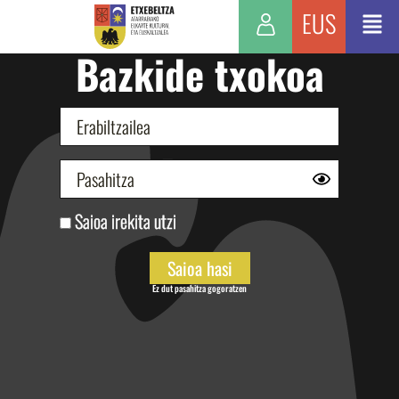
EUS
Bazkide txokoa
Saioa irekita utzi
Ez dut pasahitza gogoratzen