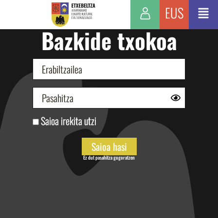
EUS
Bazkide txokoa
Saioa irekita utzi
Ez dut pasahitza gogoratzen