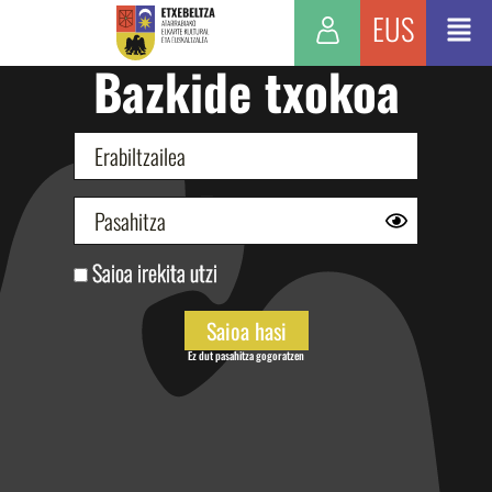
EUS
Bazkide txokoa
Saioa irekita utzi
Ez dut pasahitza gogoratzen