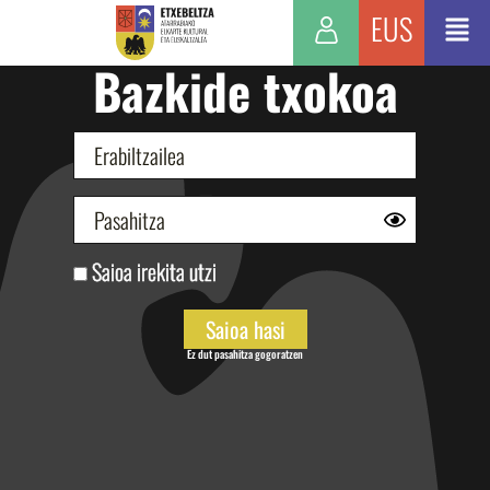
EUS
Bazkide txokoa
Saioa irekita utzi
Ez dut pasahitza gogoratzen