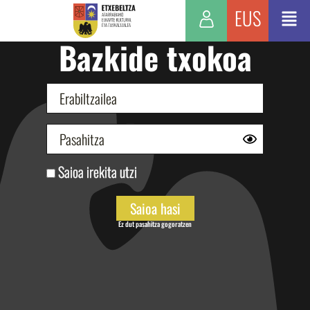
EUS
Bazkide txokoa
Saioa irekita utzi
Ez dut pasahitza gogoratzen