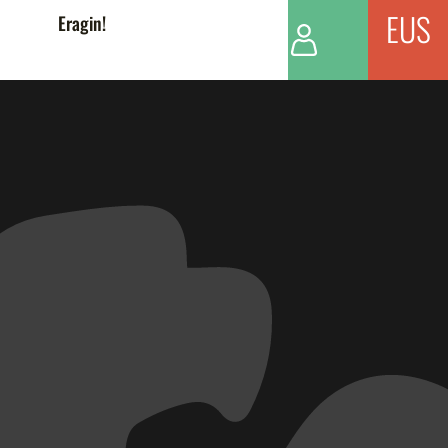
EUS
Eragin!