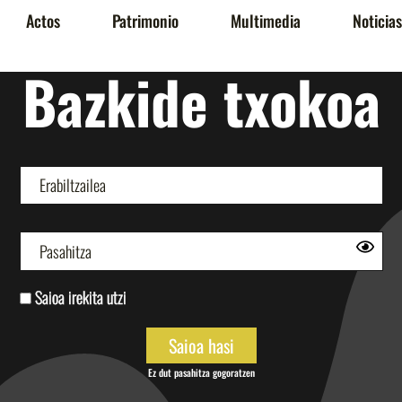
Actos
Patrimonio
Multimedia
Noticias
Bazkide txokoa
Saioa irekita utzi
Ez dut pasahitza gogoratzen