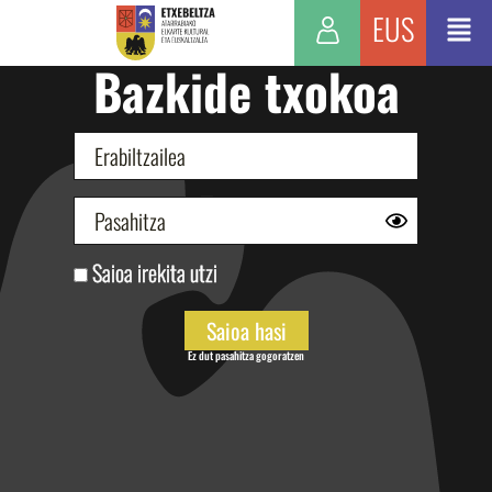
EUS
Bazkide txokoa
Saioa irekita utzi
Ez dut pasahitza gogoratzen