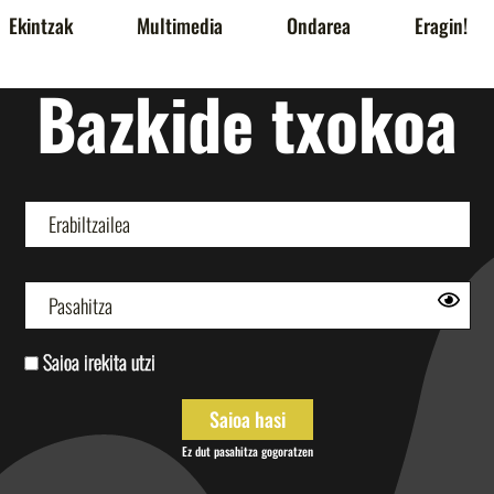
Ekintzak
Multimedia
Ondarea
Eragin!
Bazkide txokoa
Saioa irekita utzi
Ez dut pasahitza gogoratzen