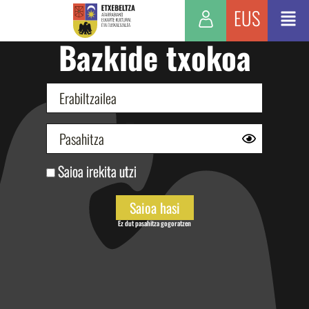
EUS
Bazkide txokoa
Saioa irekita utzi
Ez dut pasahitza gogoratzen