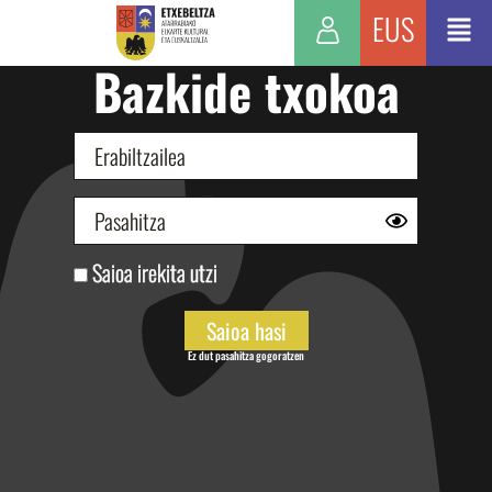
EUS
Bazkide txokoa
Saioa irekita utzi
Ez dut pasahitza gogoratzen