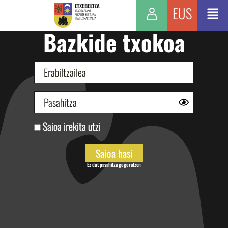
EUS
Bazkide txokoa
Saioa irekita utzi
Ez dut pasahitza gogoratzen