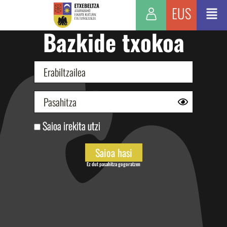
EUS
Bazkide txokoa
Saioa irekita utzi
Ez dut pasahitza gogoratzen