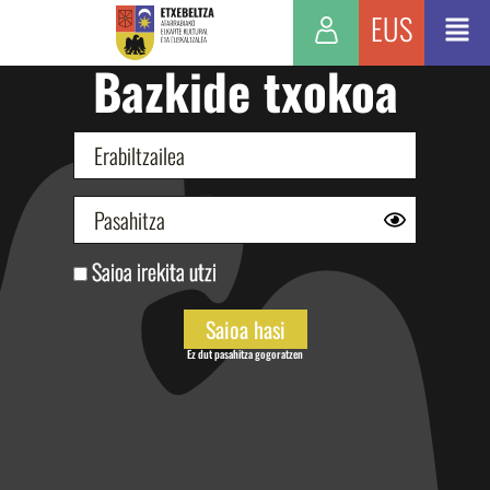
EUS
Bazkide txokoa
Saioa irekita utzi
Ez dut pasahitza gogoratzen