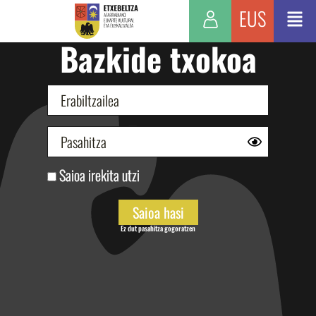
EUS
Bazkide txokoa
Saioa irekita utzi
Ez dut pasahitza gogoratzen