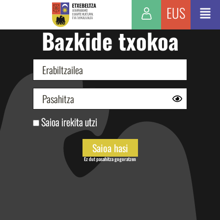
EUS
Bazkide txokoa
Saioa irekita utzi
Ez dut pasahitza gogoratzen