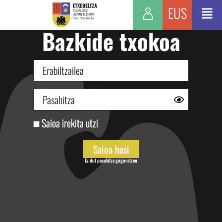
EUS
Bazkide txokoa
Saioa irekita utzi
Ez dut pasahitza gogoratzen