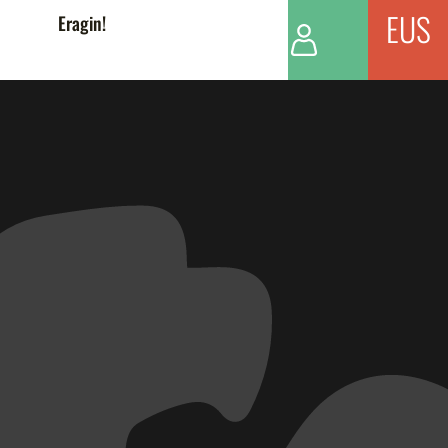
EUS
Eragin!