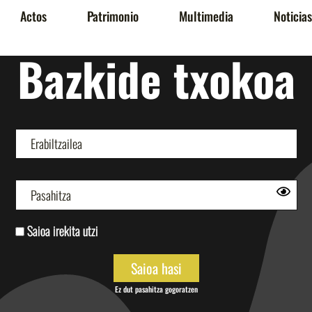
Actos
Patrimonio
Multimedia
Noticias
Bazkide txokoa
Saioa irekita utzi
Ez dut pasahitza gogoratzen