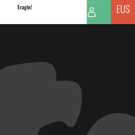
EUS
Eragin!