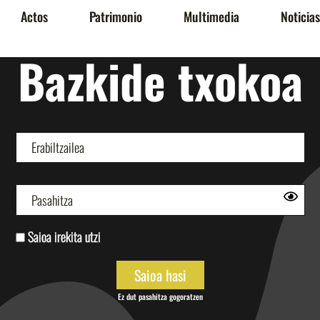
Actos
Patrimonio
Multimedia
Noticias
Bazkide txokoa
Saioa irekita utzi
Ez dut pasahitza gogoratzen