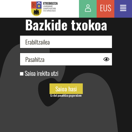
EUS
Bazkide txokoa
Saioa irekita utzi
Ez dut pasahitza gogoratzen