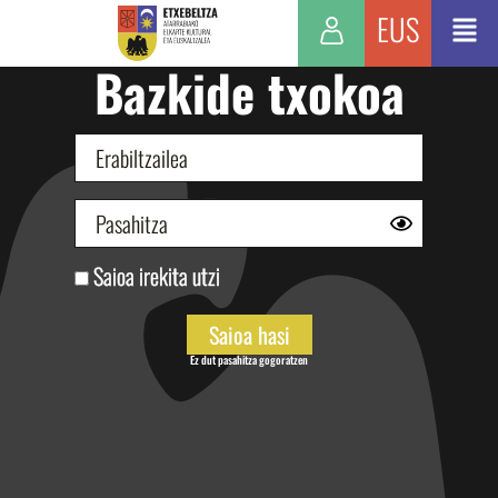
EUS
Bazkide txokoa
Saioa irekita utzi
Ez dut pasahitza gogoratzen