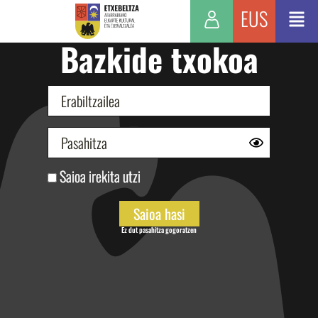
EUS
Bazkide txokoa
Saioa irekita utzi
Ez dut pasahitza gogoratzen