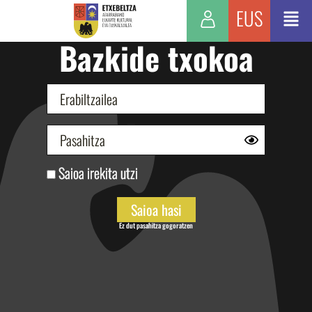
EUS
Bazkide txokoa
Saioa irekita utzi
Ez dut pasahitza gogoratzen