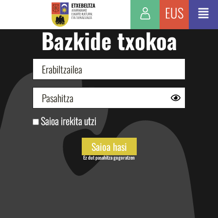
EUS
Bazkide txokoa
Saioa irekita utzi
Ez dut pasahitza gogoratzen