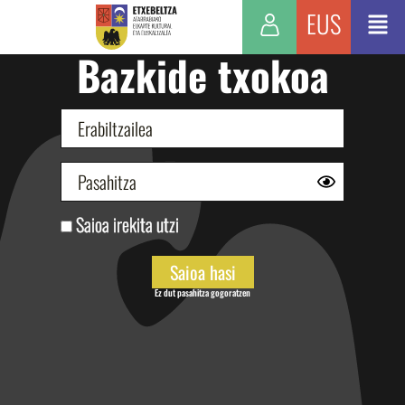
EUS
Bazkide txokoa
Saioa irekita utzi
Ez dut pasahitza gogoratzen