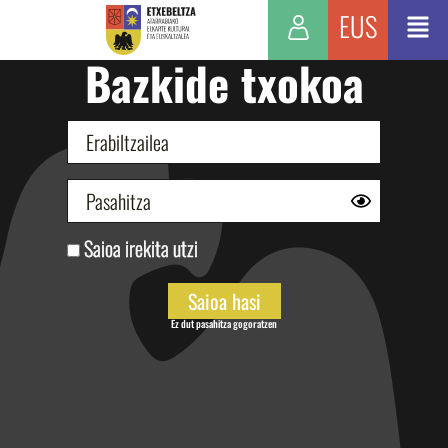
EUS
Bazkide txokoa
Saioa irekita utzi
Ez dut pasahitza gogoratzen