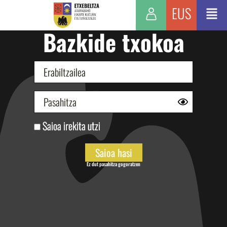
EUS
Bazkide txokoa
Saioa irekita utzi
Ez dut pasahitza gogoratzen