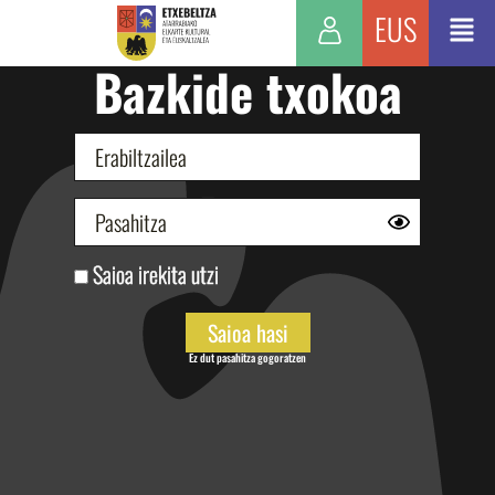
EUS
Bazkide txokoa
Saioa irekita utzi
Ez dut pasahitza gogoratzen