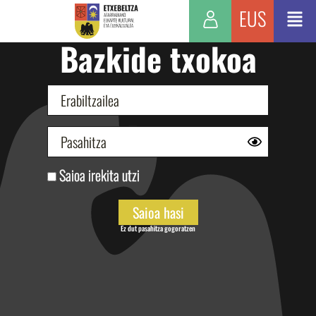
EUS
Bazkide txokoa
Saioa irekita utzi
Ez dut pasahitza gogoratzen