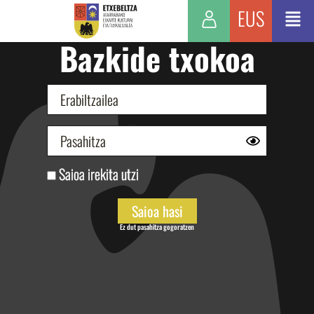
EUS
Bazkide txokoa
Saioa irekita utzi
Ez dut pasahitza gogoratzen