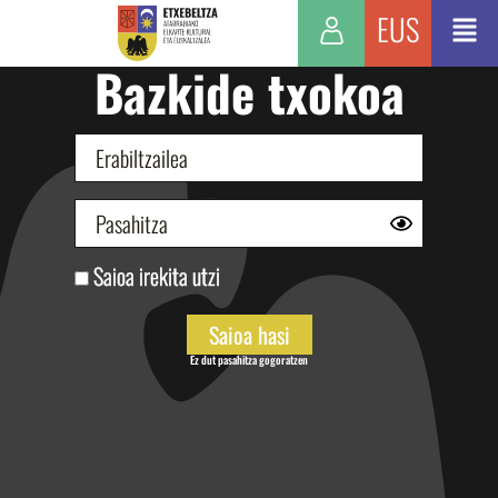
EUS
Bazkide txokoa
Saioa irekita utzi
Ez dut pasahitza gogoratzen