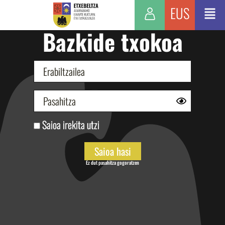
EUS
Bazkide txokoa
Saioa irekita utzi
Ez dut pasahitza gogoratzen