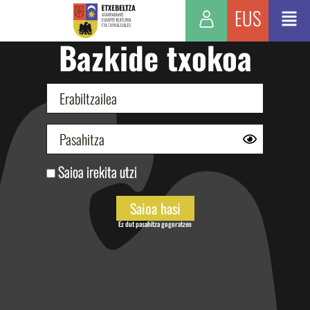
EUS
Bazkide txokoa
Saioa irekita utzi
Ez dut pasahitza gogoratzen