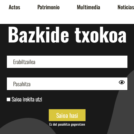
Actos
Patrimonio
Multimedia
Noticias
Bazkide txokoa
Saioa irekita utzi
Ez dut pasahitza gogoratzen