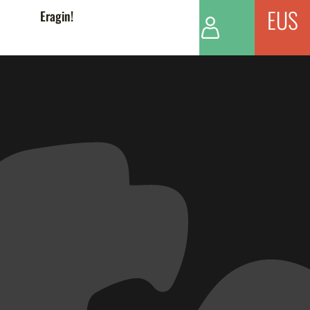
EUS
Eragin!