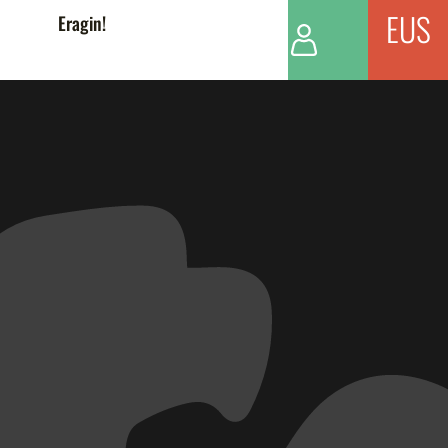
EUS
Eragin!