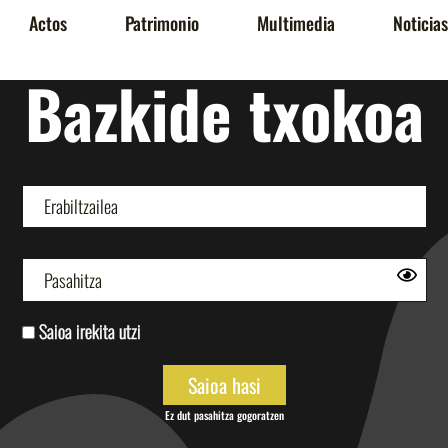
Actos
Patrimonio
Multimedia
Noticias
Bazkide txokoa
Saioa irekita utzi
Ez dut pasahitza gogoratzen