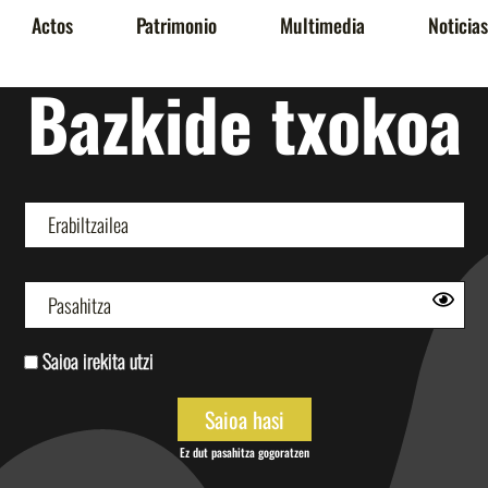
Actos
Patrimonio
Multimedia
Noticias
Bazkide txokoa
Saioa irekita utzi
Ez dut pasahitza gogoratzen