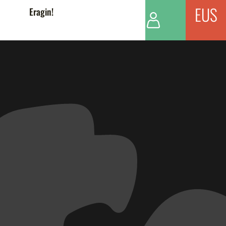
EUS
Eragin!