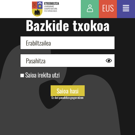
EUS
Bazkide txokoa
Saioa irekita utzi
Ez dut pasahitza gogoratzen