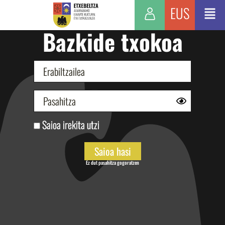
EUS
Bazkide txokoa
Saioa irekita utzi
Ez dut pasahitza gogoratzen