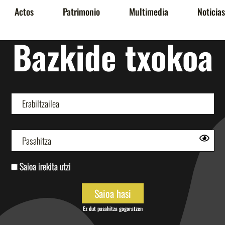
Actos
Patrimonio
Multimedia
Noticias
Bazkide txokoa
Saioa irekita utzi
Ez dut pasahitza gogoratzen