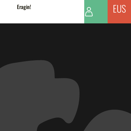
EUS
Eragin!