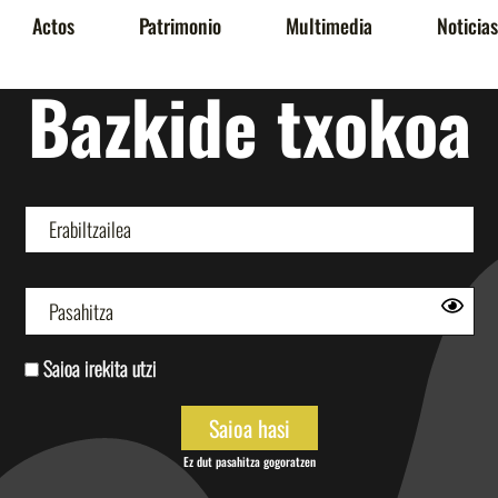
Actos
Patrimonio
Multimedia
Noticias
Bazkide txokoa
Saioa irekita utzi
Ez dut pasahitza gogoratzen