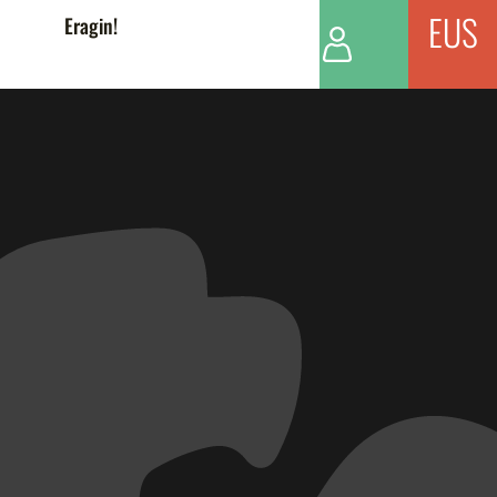
EUS
Eragin!