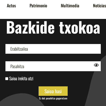
Actos
Patrimonio
Multimedia
Noticias
Bazkide txokoa
Saioa irekita utzi
Ez dut pasahitza gogoratzen