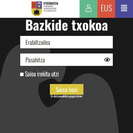
EUS
Bazkide txokoa
Saioa irekita utzi
Ez dut pasahitza gogoratzen